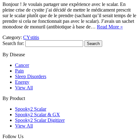
Bonjour ! Je voulais partager une expérience avec le scalar. En
pleine crise de cystite j’ai décidé de mettre le médicament prescrit
sur le scalar plutôt que de le prendre (sachant qu’il serait temps de le
prendre si cela ne fonctionnait pas avec le scalar). J’avais un sachet
monodose de monuril (antibiotique à base de…
Read More »
Category:
CYstitis
Search for:
By Disease
Cancer
Pain
Sleep Disorders
Energy
View All
By Product
Spooky2 Scalar
Spooky2 Scalar & GX
Spooky2 Scalar Digitizer
View All
Follow Us