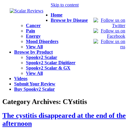
Skip to content
Home
Browse by Disease
Cancer
Pain
Energy
Mood Disorders
View All
Browse by Product
Spooky2 Scalar
Spooky2 Scalar Digitizer
Spooky2 Scalar & GX
View All
Videos
Submit Your Review
Buy Spooky2 Scalar
Category Archives:
CYstitis
The cystitis disappeared at the end of the
afternoon